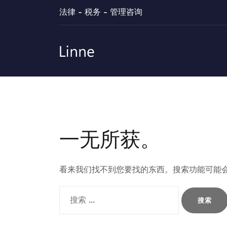
跳
法律 - 税务 - 管理咨询
至
内
容
一无所获。
看来我们找不到您要找的东西。搜索功能可能
搜
索：