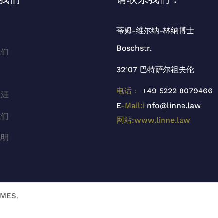
蒂姆-维尔纳-林纳博士
Boschstr.
我们
32107 巴特萨尔祖夫伦
电话：
+49 5222 8079466
生涯
E
-Mail:i
nfo@linne.law
我们
网站:www.linne.law
说明
EMES。