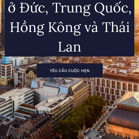
ở Đức, Trung Quốc,
Hồng Kông và Thái
Lan
YÊU CẦU CUỘC HẸN