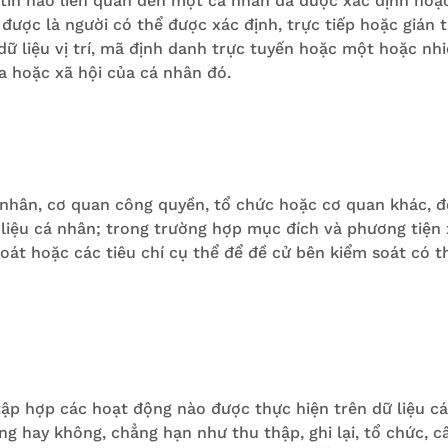
 tin nào liên quan đến một cá nhân đã được xác định hoặc
 được là người có thể được xác định, trực tiếp hoặc gián 
 liệu vị trí, mã định danh trực tuyến hoặc một hoặc nhiề
hóa hoặc xã hội của cá nhân đó.
p nhân, cơ quan công quyền, tổ chức hoặc cơ quan khác, 
liệu cá nhân; trong trường hợp mục đích và phương tiện x
oát hoặc các tiêu chí cụ thể để đề cử bên kiểm soát có t
tập hợp các hoạt động nào được thực hiện trên dữ liệu cá
g hay không, chẳng hạn như thu thập, ghi lại, tổ chức, cấu