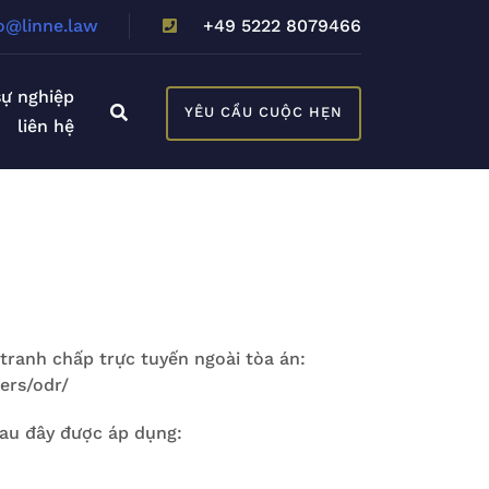
o@linne.law
+49 5222 8079466
sự nghiệp
YÊU CẦU CUỘC HẸN
liên hệ
tranh chấp trực tuyến ngoài tòa án:
ers/odr/
au đây được áp dụng: