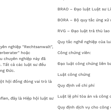
BRAO – Đạo luật Luật sư L
BORA – Bộ quy tắc ứng xử 
RVG – Đạo luật trả thù lao 
Quy tắc nghề nghiệp của lu
yên nghiệp "Rechtsanwalt",
erberater" hoặc
Công chứng viên:
u chuyên nghiệp này đã
Đạo luật công chứng liên b
. Tất cả các luật sư đều
ang Đức.
Luật công chứng
ột hội đồng đóng vai trò là
Quy định về chi phí
Luật lệ phí tòa án và công
flen, đây là Hiệp hội luật sư
Quy định dịch vụ cho công 